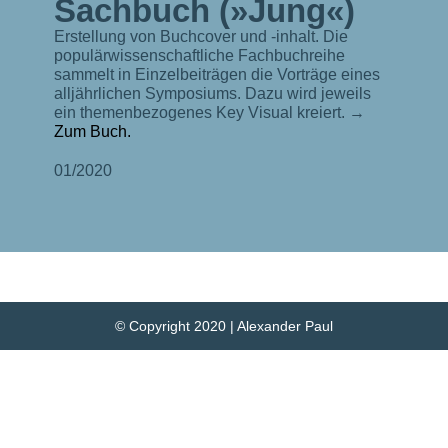
Sachbuch (»Jung«)
Erstellung von Buchcover und -inhalt. Die
populärwissenschaftliche Fachbuchreihe
sammelt in Einzelbeiträgen die Vorträge eines
alljährlichen Symposiums. Dazu wird jeweils
ein themenbezogenes Key Visual kreiert. →
Zum Buch.
01/2020
© Copyright 2020 | Alexander Paul